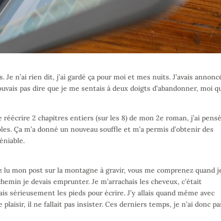
s. Je n’ai rien dit, j’ai gardé ça pour moi et mes nuits. J’avais annonc
pouvais pas dire que je me sentais à deux doigts d’abandonner, moi q
e réécrire 2 chapitres entiers (sur les 8) de mon 2e roman, j’ai pens
les. Ça m’a donné un nouveau souffle et m’a permis d’obtenir des
éniable.
ez lu mon post sur la montagne à gravir, vous me comprenez quand j
chemin je devais emprunter. Je m’arrachais les cheveux, c’était
nais sérieusement les pieds pour écrire. J’y allais quand même avec
plaisir, il ne fallait pas insister. Ces derniers temps, je n’ai donc pa