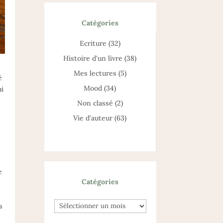
Catégories
Catégories
Ecriture
(32)
Histoire d'un livre
(38)
Mes lectures
(5)
é
Mood
(34)
ui
Non classé
(2)
Vie d'auteur
(63)
é
e
Catégories
Archives
Archives
s