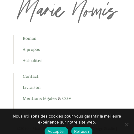
Roman
À propos
Actualités
Contact
Livraison
Mentions légales
&
CGV
Nous utilisons des cookies pour vous garantir la meilleure
expérience sur notre site web.
©2020 – Marie Nomis | Réalisation :
January Design Studio
|
Accepter
Refuser